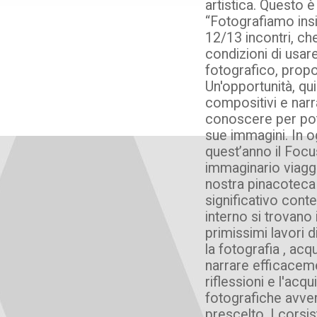
artistica. Questo è
“Fotografiamo ins
12/13 incontri, che
condizioni di usar
fotografico, prop
Un'opportunità, qui
compositivi e narr
conoscere per pot
sue immagini. In 
quest’anno il Focu
immaginario viaggio
nostra pinacoteca 
significativo conte
interno si trovano
primissimi lavori 
la fotografia , acq
narrare efficaceme
riflessioni e l'ac
fotografiche avver
prescelto. I corsis